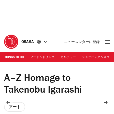
コ
フ
ン
ッ
テ
タ
ン
ー
ツ
に
に
移
移
動
OSAKA
ニュースレターに登録
動
THINGS TO DO
フード＆ドリンク
カルチャー
ショッピング＆スタイ
画像提供：株式会社パルコ | PARCO ロゴタイプ P
A–Z Homage to
Takenobu Igarashi
アート