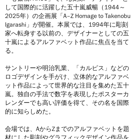
して国際的に活躍した五十嵐威暢（
1944
～
2025
年）の企画展「
A–Z Homage to Takenobu
Igarashi
」が開催。本展では、
1994
年に彫刻
家へ転身する以前の、デザイナーとしての五
十嵐によるアルファベット作品に焦点を当て
る。
サントリーや明治乳業、「カルピス」などの
ロゴデザインを手がけ、立体的なアルファベ
ット作品によって世界的な注目を集めた五十
嵐。独自の手法で数字を表現したポスターカ
レンダーでも高い評価を得て、その名を国際
的に知らしめた。
会場では、
A
から
Z
までのアルファベットを題
材にした彫刻やグラフィックデザイン作品を