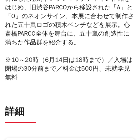
はじめ、旧渋谷
PARCO
から移設された「
A
」と
「
O
」のネオンサイン、本展に合わせて制作さ
れた五十嵐ロゴの積木ベンチなどを展示。心
斎橋
PARCO
全体を舞台に、五十嵐の創造性に
満ちた作品群を紹介する。
※10～20時（6月14日は18時まで）／入場は
閉場の30分前まで／料金は500円、未就学児
無料
詳細